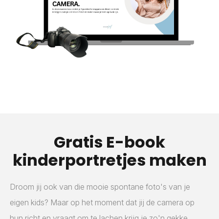
Gratis E-book
kinderportretjes maken
Droom jij ook van die mooie spontane foto's van je
eigen kids? Maar op het moment dat jij de camera op
hun richt en vraagt om te lachen krijg je zo'n gekke,